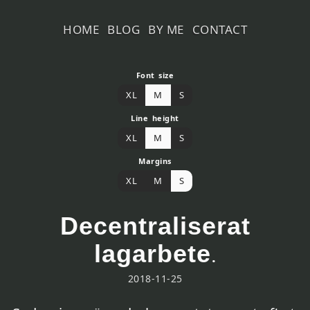
HOME
BLOG
BY ME
CONTACT
Font size
XL
M
S
Line height
XL
M
S
Margins
XL
M
S
Decentraliserat
lagarbete
.
2018-11-25