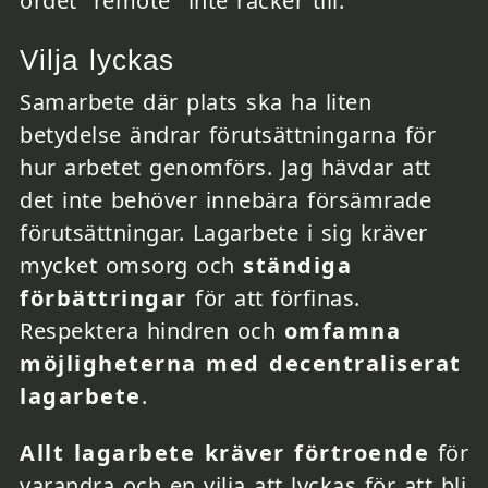
ordet "remote" inte räcker till.
Vilja lyckas
Samarbete där plats ska ha liten
betydelse ändrar förutsättningarna för
hur arbetet genomförs. Jag hävdar att
det inte behöver innebära försämrade
förutsättningar. Lagarbete i sig kräver
mycket omsorg och
ständiga
förbättringar
för att förfinas.
Respektera hindren och
omfamna
möjligheterna med decentraliserat
lagarbete
.
Allt lagarbete kräver förtroende
för
varandra och en vilja att lyckas för att bli